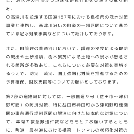
と、洪水時の円滑かつ迅速な避難行動を促進する取り組
み、
〇高津川を並走する国道187号における島根県の冠水対策
事業と連携し、高津川沿いの町道の一部区間について進め
ている冠水対策事業などについて紹介しております。
また、町管理の普通河川において、護岸の浸食による堤防
の流出や土砂堆積、樹木繁茂による土地への浸水が懸念さ
れる箇所が多数あり、これらについて必要な対策を実施す
るうえで、防災・減災、国土強靭化対策を推進するための
予算確保、財政支援等についてお願いをしております。
第2部の道路局に対しては、一般国道９号（益田市～津和
野町間）の防災対策、特に益田市神田町から津和野町枕瀬
間の事前通行規制区間の解消に向けた抜本的な対策につい
て、年間の救急搬送件数などをもとにお願いするととも
に、町道・農林道における橋梁・トンネルの老朽化対策の