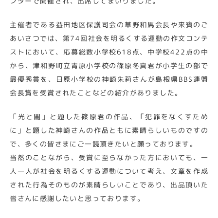
ンターで開催され、出席してまいりました。
主催者である益田地区保護司会の草野和馬会長や来賓のご
あいさつでは、第74回社会を明るくする運動の作文コンテ
ストにおいて、応募総数小学校618点、中学校422点の中
から、津和野町立青原小学校の篠原冬真君が小学生の部で
最優秀賞を、日原小学校の神崎朱莉さんが島根県BBS連盟
会長賞を受賞されたことなどの紹介がありました。
「光と闇」と題した篠原君の作品、「犯罪をなくすため
に」と題した神崎さんの作品ともに素晴らしいものですの
で、多くの皆さまにご一読頂きたいと願っております。
当然のことながら、受賞に至らなかった方においても、一
人一人が社会を明るくする運動について考え、文章を作成
された行為そのものが素晴らしいことであり、出品頂いた
皆さんに感謝したいと思っております。