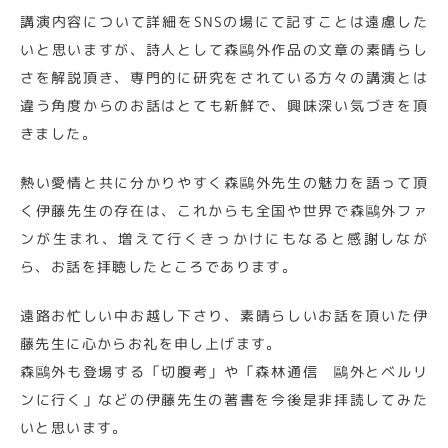
講演内容について詳細をSNSの場にて記すことは遠慮した
いと思いますが、詩人として森鷗外作品の文章の素晴らし
さを解説頂き、専門的に研究をされている方々の講演とは
違う角度からのお話はとても新鮮で、興味深い気づきを頂
きました。
熱い愛情と共に分かりやすく森鷗外先生の魅力を語って頂
く伊藤先生の存在は、これからも全国や世界で森鷗外ファ
ンが生まれ、増えて行くきっかけにもなると感謝しなが
ら、お話を拝聴したところであります。
遠路お忙しい中お越し下さり、素晴らしいお話を頂いた伊
藤先生に心からお礼を申し上げます。
森鷗外も登場する「切腹考」や「森林通信 鷗外とベルリ
ンに行く」などの伊藤先生の著書を今後是非拝読してみた
いと思います。