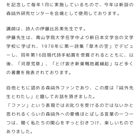
を記念して毎年1月に実施しているもので、今年は新設の
森鷗外研究センターを会場として使用しております。
講師は、詩人の伊藤比呂美先生です。
伊藤先生は、青山学院大学在学中より新日本文学会の文学
学校に学ばれ、1978年に第一詩集「草木の空」でデビュ
ーし、同年第16回現代詩手帖賞を受賞されるとともに、以
後、「河原荒草」、「とげ抜き新巣鴨地蔵縁起」など多く
の著書を発表されております。
自他ともに認める森鷗外ファンであり、この度は「鷗外先
生とわたし」と題してお話を頂きました。
「ファン」という表現ではお叱りを受けるのではないかと
思われるくらいの森鷗外への愛情ほとばしる言葉の一つ一
つは、聞く私たちの関心をずっと引きつけ、楽しいもので
ありました。