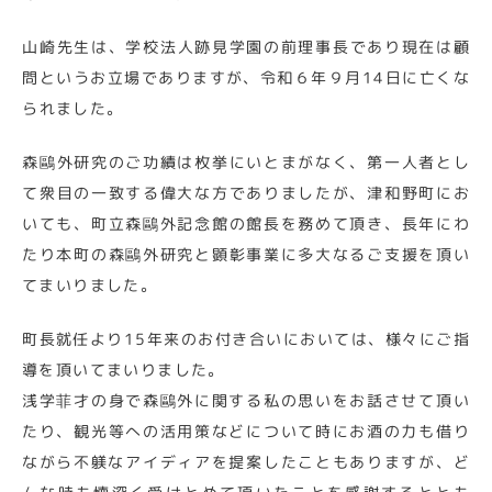
山崎先生は、学校法人跡見学園の前理事長であり現在は顧
問というお立場でありますが、令和６年９月14日に亡くな
られました。
森鷗外研究のご功績は枚挙にいとまがなく、第一人者とし
て衆目の一致する偉大な方でありましたが、津和野町にお
いても、町立森鷗外記念館の館長を務めて頂き、長年にわ
たり本町の森鷗外研究と顕彰事業に多大なるご支援を頂い
てまいりました。
町長就任より15年来のお付き合いにおいては、様々にご指
導を頂いてまいりました。
浅学菲才の身で森鷗外に関する私の思いをお話させて頂い
たり、観光等への活用策などについて時にお酒の力も借り
ながら不躾なアイディアを提案したこともありますが、ど