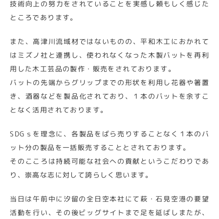
技術向上の努力をされていることを実感し頼もしく感じた
ところであります。
また、高津川流域材ではないものの、平和木工におかれて
はミズノ社と連携し、使われなくなった木製バットを再利
用した木工芸品の製作・販売をされております。
バットの先端からグリップまでの形状を利用し花器や箸置
き、酒器などを製品化されており、１本のバットを余すこ
となく活用されております。
SDGｓを理念に、各製品をばら売りすることなく１本のバ
ット分の製品を一括販売することとされております。
そのこころは持続可能な社会への貢献というこだわりであ
り、崇高な志に対して誇らしく思います。
当日は午前中に汐留の全日空本社にて萩・石見空港の要望
活動を行い、その後ビッグサイトまで足を延ばしまたが、