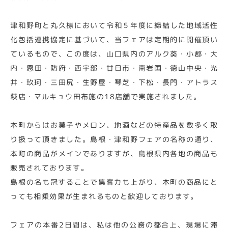
津和野町と丸久様において令和５年度に締結した地域活性
化包括連携協定に基づいて、当フェアは定期的に開催頂い
ているもので、この度は、山口県内のアルク葵・小郡・大
内・恩田・防府・西宇部・廿日市・南岩国・徳山中央・光
井・玖珂・三田尻・生野屋・琴芝・下松・長門・アトラス
萩店・マルキュウ田布施の18店舗で実施されました。
本町からはお菓子やメロン、地酒などの特産品を数多く取
り扱って頂きました。島根・津和野フェアの名称の通り、
本町の商品がメインでありますが、島根県内各地の商品も
販売されております。
島根の名も冠することで集客力も上がり、本町の商品にと
っても相乗効果が生まれるものと歓迎しております。
フェアの本番2日間は、私は他の公務の都合上、現場に滞