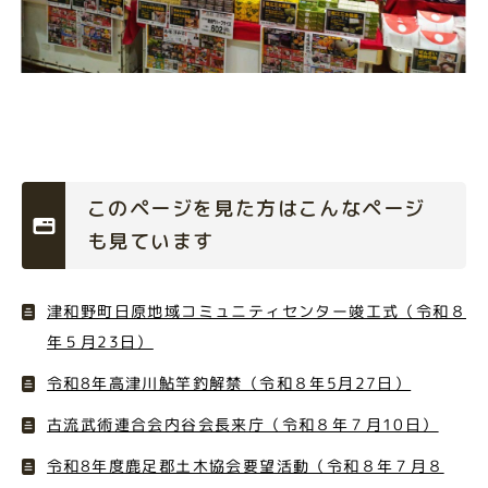
このページを見た方はこんなページ
も見ています
津和野町日原地域コミュニティセンター竣工式（令和８
年５月23日）
令和8年高津川鮎竿釣解禁（令和８年5月27日）
古流武術連合会内谷会長来庁（令和８年７月10日）
令和8年度鹿足郡土木協会要望活動（令和８年７月８