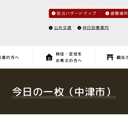
防災ハザードマップ
避難場
休日診療案内
公共交通
移住・定住を
観光
業者の方へ
お考えの方へ
子育て・教育
健康・福祉
今日の一枚（中津市）