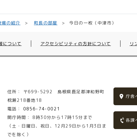
今日の一枚（中津市）
役場の紹介
町長の部屋
報について
アクセシビリティの方針について
リ
住所：
〒699-5292
島根県鹿足郡津和野町
庁舎
枕瀬218番地18
電話：
0856-74-0021
開庁時間：
8時30分から17時15分まで
各課
（土・日曜日、祝日、12月29日から1月3日ま
でを除く）