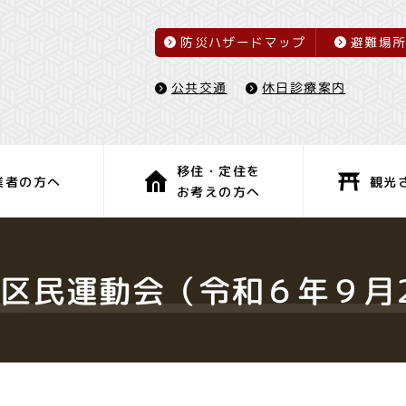
防災ハザードマップ
避難場
休日診療案内
公共交通
移住・定住を
観光
業者の方へ
お考えの方へ
子育て・教育
健康・福祉
区民運動会（令和６年９月