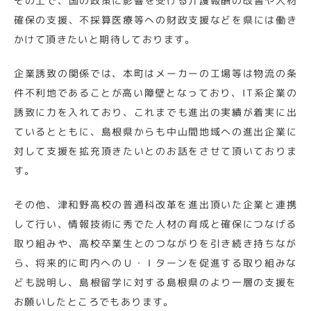
その上で、国の政策に影響を受ける介護報酬の改善や人材
確保の支援、不採算医療等への財政支援などを県には働き
かけて頂きたいと期待しております。
企業誘致の関係では、本町はメーカーの工場等は物流の条
件不利地であることが高い障壁となっており、IT系企業の
誘致に力を入れており、これまでも進出の実績が着実に出
ているとともに、島根県からも中山間地域への進出企業に
対して支援を拡充頂きたいとのお話をさせて頂いておりま
す。
その他、津和野高校の普通科改革を進出頂いた企業と連携
して行い、情報技術に秀でた人材の育成と確保につなげる
取り組みや、高校卒業生とのつながりを引き続き持ちなが
ら、将来的に町内へのＵ・Ｉターンを促進する取り組みな
ども説明し、島根留学に対する島根県のより一層の支援を
お願いしたところでもあります。