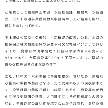
て開催し、支部長として出席をいたしました。
ご来賓として島根県土木部下水道推進課、島根県下水道協
会、日本下水道事業団島根県事務所からもご臨席を賜り、
御礼を申し上げます。
下水道は公衆衛生の確保、生活環境の改善、公共用水域の
推進保全等の機能を持つ必要不可欠な社会インフラであり
ますが、島根県の汚水処理人口普及率は令和4年度末で
83％であり、全国普及率92.9％を下回っており、早期の
普及促進を図る必要があります。
また、町村の下水道事業は事業規模が小さいため、建設及
び維持の単価が割高となる一方で使用料収入の規模は小さ
く、投資経費の回収が難しい状況にある中、施設等の老朽
化に伴う更新期の到来、人口減少による使用料収入の減少
など、事業運営の厳しさが増すことが予想され、更なる効