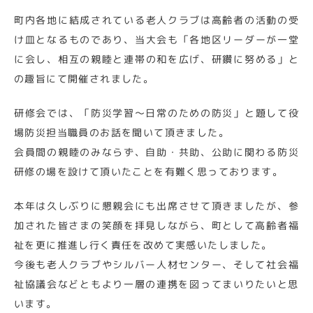
町内各地に結成されている老人クラブは高齢者の活動の受
け皿となるものであり、当大会も「各地区リーダーが一堂
に会し、相互の親睦と連帯の和を広げ、研鑽に努める」と
の趣旨にて開催されました。
研修会では、「防災学習～日常のための防災」と題して役
場防災担当職員のお話を聞いて頂きました。
会員間の親睦のみならず、自助・共助、公助に関わる防災
研修の場を設けて頂いたことを有難く思っております。
本年は久しぶりに懇親会にも出席させて頂きましたが、参
加された皆さまの笑顔を拝見しながら、町として高齢者福
祉を更に推進し行く責任を改めて実感いたしました。
今後も老人クラブやシルバー人材センター、そして社会福
祉協議会などともより一層の連携を図ってまいりたいと思
います。