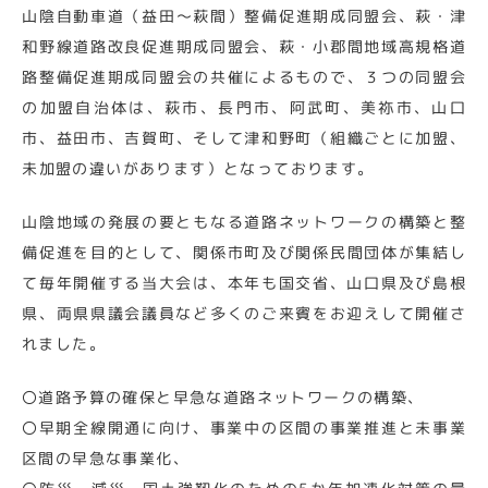
山陰自動車道（益田～萩間）整備促進期成同盟会、萩・津
和野線道路改良促進期成同盟会、萩・小郡間地域高規格道
路整備促進期成同盟会の共催によるもので、３つの同盟会
の加盟自治体は、萩市、長門市、阿武町、美祢市、山口
市、益田市、吉賀町、そして津和野町（組織ごとに加盟、
未加盟の違いがあります）となっております。
山陰地域の発展の要ともなる道路ネットワークの構築と整
備促進を目的として、関係市町及び関係民間団体が集結し
て毎年開催する当大会は、本年も国交省、山口県及び島根
県、両県県議会議員など多くのご来賓をお迎えして開催さ
れました。
〇道路予算の確保と早急な道路ネットワークの構築、
〇早期全線開通に向け、事業中の区間の事業推進と未事業
区間の早急な事業化、