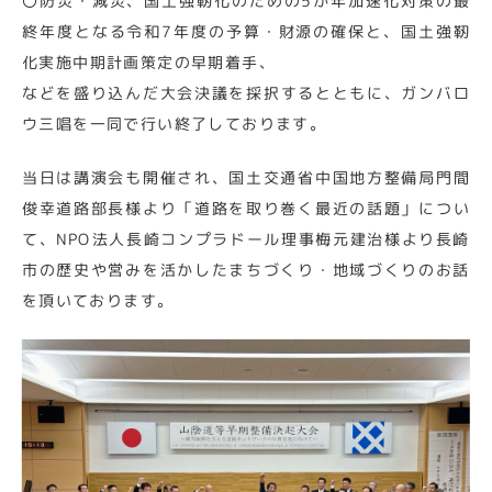
〇防災・減災、国土強靭化のための5か年加速化対策の最
終年度となる令和7年度の予算・財源の確保と、国土強靭
化実施中期計画策定の早期着手、
などを盛り込んだ大会決議を採択するとともに、ガンバロ
ウ三唱を一同で行い終了しております。
当日は講演会も開催され、国土交通省中国地方整備局門間
俊幸道路部長様より「道路を取り巻く最近の話題」につい
て、NPO法人長崎コンプラドール理事梅元建治様より長崎
市の歴史や営みを活かしたまちづくり・地域づくりのお話
を頂いております。