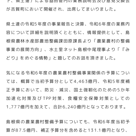
下、県土連）による益田管内の業務説明会及び意見交換会
が吉賀町において開催され、出席してまいりました。
県土連の令和5年度の事業報告と決算、令和6年度の業務内
容について詳細を説明頂くとともに、情報提供として、島
根県農林水産部農地整備課田原課長より「農業農村の整備
事業の展開方向」、水土里ネット島根中尾理事より「『み
どり』をめぐる情勢」と題してのお話を頂きました。
気になる令和6年度の農業農村整備事業関係の予算につい
ては、概算で当初予算分として4,463億円、令和5年度補
正予算において、防災・減災、国土強靭化のための5か年
加速化対策及びTPP対策、食糧安全保障対策としての
1,777億円を加えて、合計6,240億円となっております。
島根県の農業農村整備予算についても、令和6年度当初予
算が87.5億円、補正予算分を含めると131.1億円となり、