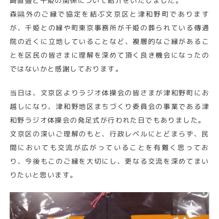
崎直盛と千姫の関係について紹介をいたしました。
森鷗外のご縁で協定を結ぶ文京区と津和野町であります
が、千姫との縁や町東京事務所が千姫の葬られている傳通
院の近くに立地していることなど、複層的なご縁があるこ
とを区民の皆さまに理解を深めて頂く良き機会になったの
ではないかと感謝しております。
当日は、文京区よりラジオ体操会の皆さまが津和野町にお
越しになり、津和野地区まちづくり委員会の事業である津
和野ラジオ体操会の発足式が行われた日でもありました。
文京区の深いご理解のもと、行政レベルにとどまらず、民
間においても交流が広がっていることを有難く思ってお
り、今後もこのご縁を大切にし、更なる交流を深めてまい
りたいと思います。