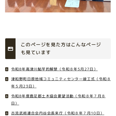
このページを見た方はこんなページ
も見ています
令和8年高津川鮎竿釣解禁（令和８年5月27日）
津和野町日原地域コミュニティセンター竣工式（令和８
年５月23日）
令和8年度鹿足郡土木協会要望活動（令和８年７月８
日）
古流武術連合会内谷会長来庁（令和８年７月10日）