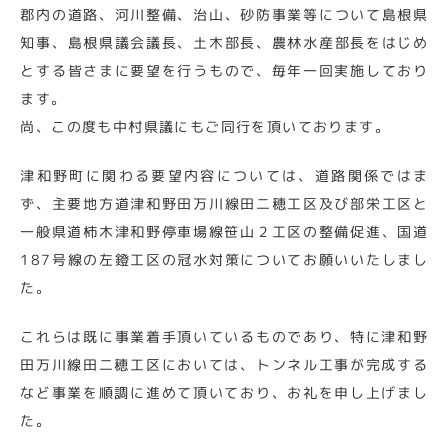
郡内の道路、河川整備、治山、砂防事業等について島根県
知事、島根県議会議長、土木部長、農林水産部長をはじめ
とする皆さまに要望を行うもので、毎年一回実施しており
ます。
尚、この度も中村県議にもご同行を頂いております。
津和野町に関わる要望内容については、道路関係ではま
ず、主要地方道津和野田万川線田二穂工区及び部栄工区と
一般県道柿木津和野停車場線笹山２工区の整備促進、国道
187号線の左鐙工区の冠水対策についてお願いいたしまし
た。
これらは既に事業着手頂いているものであり、特に津和野
田万川線田二穂工区においては、トンネル工事が完成する
など事業を順調に進めて頂いており、お礼を申し上げまし
た。