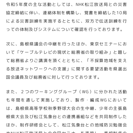
令和5年度の主な活動としては、NHK松江放送局との災害
協定締結に伴い、連絡体制を構築し、覚書を締結した10局
による災害訓練を実施するとともに、双方で伝送訓練を行
っての体制及びシステムについて確認を行っております。
次に、島根県議会の中継を行ったほか、東京セミナーにお
いて「ケーブルテレビの現状と総務省の取り組み」と題し
て総務省よりご講演を頂くとともに、「不採算地域を支え
る放送ネットワークへの支援」に関する要望活動を県選出
国会議員及び総務省に対して行っております。
また、２つのワーキンググループ（WG）に分かれた活動
も年間を通して実施しており、製作・編成WGにおいて
は、島根県高等学校秋季野球大会の生中継、少年の主張島
根県大会及び松江気象台との連携番組などを共同制作した
ほか、制作研修会として、松江気象台との地域防災勉強会