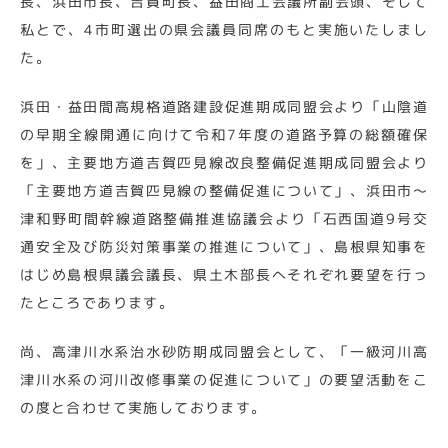
長、浜田市長、吉賀町長、益田商工会議所副会頭、そして
私とで、4市町選出の県会議員同席のもと実施いたしまし
た。
浜田・益田間高規格道路建設促進期成同盟会より「山陰道
の早期全線開通に向けて令和7年度の道路予算の総額確保
を」、主要地方道吉賀匹見線改良整備促進期成同盟会より
「主要地方道吉賀匹見線の整備促進について」、浜田市～
津和野町間幹線道路整備推進協議会より「石西国道9号交
通安全及び防災対策事業の推進について」、島根県知事を
はじめ島根県議会議長、県土木部長へそれぞれ要望を行っ
たところであります。
尚、高津川水系治水砂防期成同盟会として、「一級河川高
津川水系の河川改修事業の促進について」の要望活動をこ
の度と合わせて実施しております。