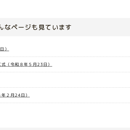
んなページも見ています
7日）
式（令和８年５月23日）
年２月24日）