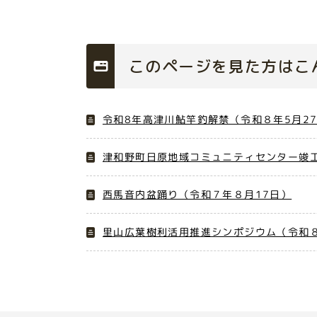
このページを見た方はこ
令和8年高津川鮎竿釣解禁（令和８年5月2
津和野町日原地域コミュニティセンター竣工
西馬音内盆踊り（令和７年８月17日）
里山広葉樹利活用推進シンポジウム（令和８