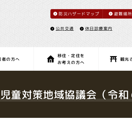
防災ハザードマップ
避難場
休日診療案内
公共交通
移住・定住を
観光
業者の方へ
お考えの方へ
子育て・教育
健康・福祉
児童対策地域協議会（令和