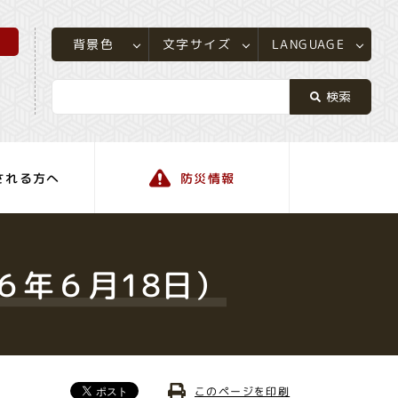
所
LANGUAGE
文字サイズ
背景色
される方へ
防災情報
町の情報
６年６月18日）
このページを印刷