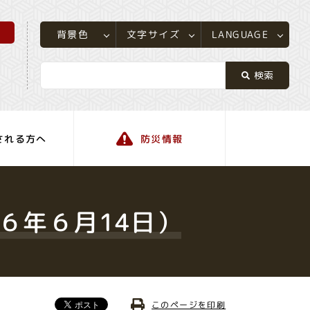
所
LANGUAGE
文字サイズ
背景色
される方へ
防災情報
町の情報
６年６月14日）
このページを印刷