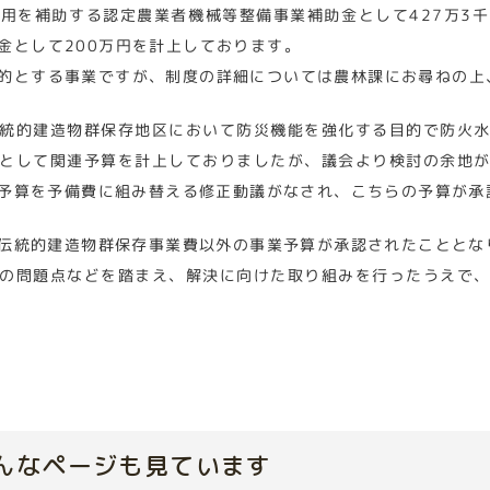
用を補助する認定農業者機械等整備事業補助金として427万3
金として200万円を計上しております。
的とする事業ですが、制度の詳細については農林課にお尋ねの上
統的建造物群保存地区において防災機能を強化する目的で防火
として関連予算を計上しておりましたが、議会より検討の余地
予算を予備費に組み替える修正動議がなされ、こちらの予算が承
伝統的建造物群保存事業費以外の事業予算が承認されたこととな
の問題点などを踏まえ、解決に向けた取り組みを行ったうえで
んなページも見ています