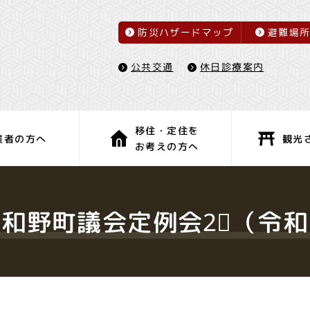
防災ハザードマップ
避難場
休日診療案内
公共交通
移住・定住を
観光
業者の方へ
お考えの方へ
子育て・教育
健康・福祉
津和野町議会定例会2⃣（令和