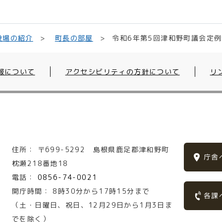
令和6年第5回津和野町議会定例
役場の紹介
町長の部屋
報について
アクセシビリティの方針について
リ
住所：
〒699-5292
島根県鹿足郡津和野町
庁舎
枕瀬218番地18
電話：
0856-74-0021
開庁時間：
8時30分から17時15分まで
各課
（土・日曜日、祝日、12月29日から1月3日ま
でを除く）