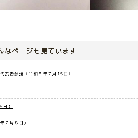
んなページも見ています
代表者会議（令和８年７月15日）
5日）
８年７月８日）