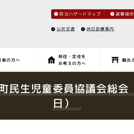
防災ハザードマップ
避難場
休日診療案内
公共交通
移住・定住を
観光
業者の方へ
お考えの方へ
子育て・教育
健康・福祉
町民生児童委員協議会総会
日）