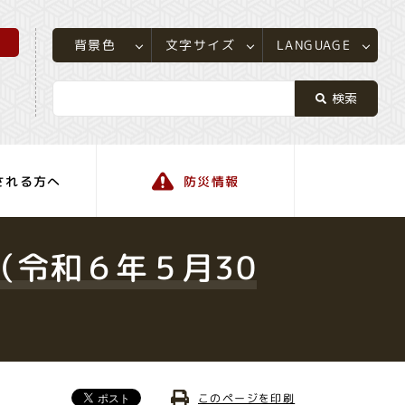
所
LANGUAGE
文字サイズ
背景色
される方へ
防災情報
町の情報
（令和６年５月30
このページを印刷