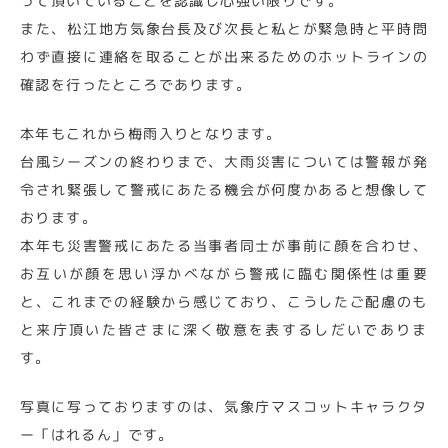
って頂いていることを認識し心強い限りです。
また、松江地方気象台長及び次長と私とが緊急時と平時問
わず直接に連絡を取ることが出来るためのホットラインの
確認を行ったところであります。
本年もこれから梅雨入りとなります。
台風シーズンの終わりまで、大雨災害については警報が発
令され緊張して警戒にあたる機会が何度かあると想像して
おります。
本年も災害警戒にあたる当事者同士が事前に顔を合わせ、
お互いが顔を思い浮かべながら警戒に臨む関係性は重要
と、これまでの経験から感じており、こうしたご配慮のも
と来庁頂いた皆さまに深く敬意を表するしだいでありま
す。
写真に写っておりますのは、気象庁マスコットキャラクタ
ー「はれるん」です。