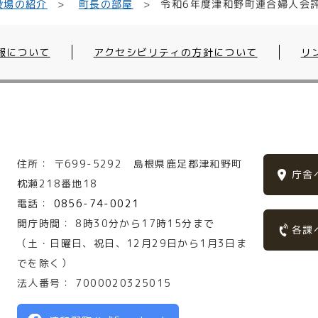
令和6年度津和野町連合婦人会
役場の紹介
町長の部屋
報について
アクセシビリティの方針について
リ
住所：
〒699-5292
島根県鹿足郡津和野町
庁舎
枕瀬218番地18
電話：
0856-74-0021
開庁時間：
8時30分から17時15分まで
各課
（土・日曜日、祝日、12月29日から1月3日ま
でを除く）
法人番号：
7000020325015