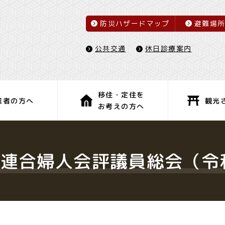
防災ハザードマップ
避難場
休日診療案内
公共交通
移住・定住を
観光
業者の方へ
お考えの方へ
子育て・教育
健康・福祉
町連合婦人会評議員総会（令