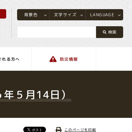
所
LANGUAGE
文字サイズ
背景色
される方へ
防災情報
町の情報
６年５月14日）
このページを印刷