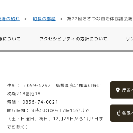
第22回ささつな自治体協議会総
役場の紹介
町長の部屋
報について
アクセシビリティの方針について
リ
住所：
〒699-5292
島根県鹿足郡津和野町
庁舎
枕瀬218番地18
電話：
0856-74-0021
開庁時間：
8時30分から17時15分まで
各課
（土・日曜日、祝日、12月29日から1月3日ま
でを除く）