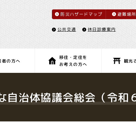
防災ハザードマップ
避難場
休日診療案内
公共交通
移住・定住を
観光
業者の方へ
お考えの方へ
子育て・教育
健康・福祉
な自治体協議会総会（令和