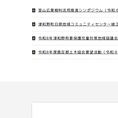
里山広葉樹利活用推進シンポジウム（令和８
津和野町日原地域コミュニティセンター竣工
令和8年津和野町要保護児童対策地域協議会
令和8年度鹿足郡土木協会要望活動（令和