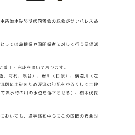
川水系治水砂防期成同盟会の総会がサンパレス益
容としては島根県や国関係者に対して行う要望活
に着手・完成を頂いております。
鐙、河村、添谷）、岩川（日原）、横道川（左
上流側に土砂をため渓流の勾配をゆるくして土砂
げて洪水時の川の水位を低下させる）、樹木伐採
号においても、通学路を中心にこの区間の安全対