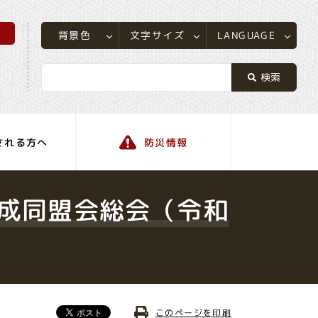
所
LANGUAGE
文字サイズ
背景色
される方へ
防災情報
町の情報
成同盟会総会（令和
このページを印刷