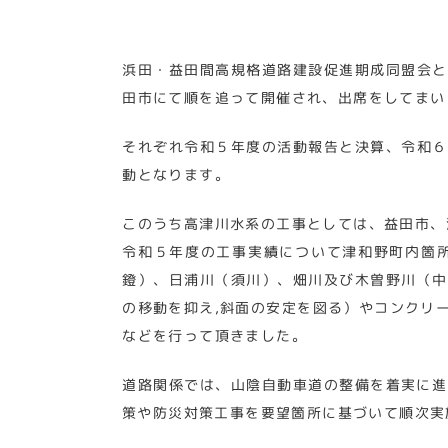
浜田・益田間高規格道路建設促進期成同盟会と
田市にて順を追って開催され、出席をしてまい
それぞれ令和５年度の活動報告と決算、令和６
動となります。
このうち高津川水系の工事としては、益田市、
令和５年度の工事実績について津和野町内箇
鐙）、日浦川（須川）、畑川及び木曽野川（中
の移動を抑え,斜面の安定を図る）やコンクリ
などを行って頂きました。
道路関係では、山陰自動車道の整備を着実に進
策や防災対策工事を要望箇所に基づいて順次実