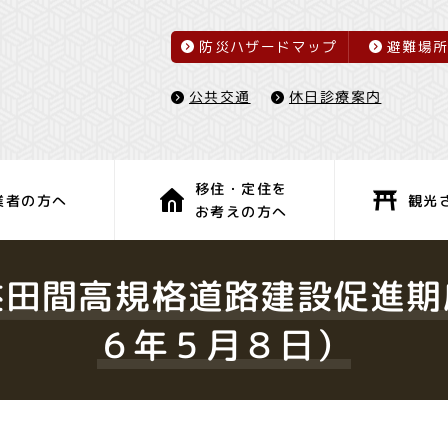
防災ハザードマップ
避難場
休日診療案内
公共交通
移住・定住を
観光
業者の方へ
お考えの方へ
子育て・教育
健康・福祉
益田間高規格道路建設促進期
６年５月８日）