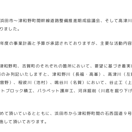
浜田市～津和野町間幹線道路整備推進期成協議会、そして高津
りました。
年度の事業計画と予算が承認されておりますが、主要な活動内
津和野町、吉賀町のそれぞれの箇所において、要望に基づき着実
所のみ列記いたしますと、津和野川（長福・高峯）、高津川（左
曽野）、程彼川（池村）、鳴谷川（名賀）において、谷止工（
ートブロック積工、パラペット護岸工、河床掘削（川底を掘り下
めて頂いているとともに、浜田市から津和野町間の石西国道９
施して頂いております。