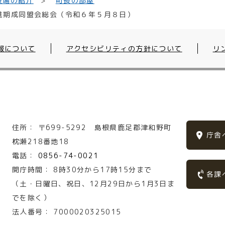
役場の紹介
町長の部屋
進期成同盟会総会（令和６年５月８日）
報について
アクセシビリティの方針について
リ
住所：
〒699-5292
島根県鹿足郡津和野町
庁舎
枕瀬218番地18
電話：
0856-74-0021
開庁時間：
8時30分から17時15分まで
各課
（土・日曜日、祝日、12月29日から1月3日ま
でを除く）
法人番号：
7000020325015