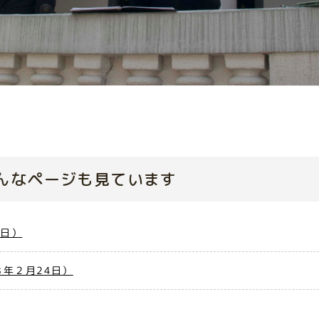
んなページも見ています
7日）
年２月24日）