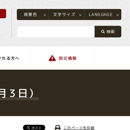
所
LANGUAGE
文字サイズ
背景色
される方へ
防災情報
町の情報
月３日）
このページを印刷