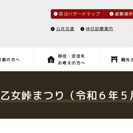
防災ハザードマップ
避難場
休日診療案内
公共交通
移住・定住を
観光
業者の方へ
お考えの方へ
子育て・教育
健康・福祉
年乙女峠まつり（令和６年５