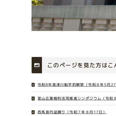
このページを見た方はこ
令和8年高津川鮎竿釣解禁（令和８年5月2
里山広葉樹利活用推進シンポジウム（令和８
西馬音内盆踊り（令和７年８月17日）