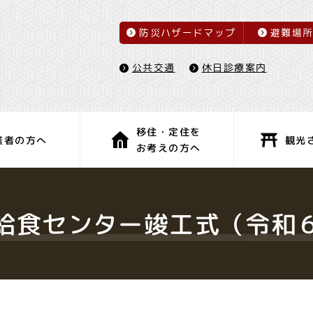
防災ハザードマップ
避難場
休日診療案内
公共交通
移住・定住を
観光
業者の方へ
お考えの方へ
子育て・教育
健康・福祉
給食センター竣工式（令和