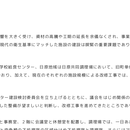
響を大きく受け、資材の高騰や工期の延長を余儀なくされ、事
現代の衛生基準にマッチした施設の建設は喫緊の重要課題であ
学校給食センター、日原地域は日原共同調理場において、旧町単
でおり、加えて、現在のそれぞれの施設規模による改修工事では
ター建設検討委員会を立ち上げるとともに、議会をはじめ関係
した整備が望ましいと判断し、改修工事を進めてきたところであ
と事務室、２階に会議室と休憩室を配置し、調理場では、一日あ
と肉魚類の下処理室の区域分けや下処理室と調理室、さらには