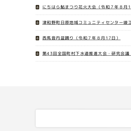
にちはら鮎まつり花火大会（令和７年８月1
津和野町日原地域コミュニティセンター竣工
西馬音内盆踊り（令和７年８月17日）
第43回全国町村下水道推進大会・研究会議