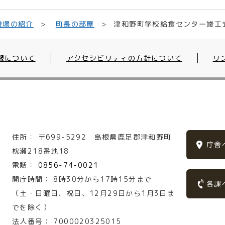
津和野町学校給食センター竣工
役場の紹介
町長の部屋
報について
アクセシビリティの方針について
リ
住所：
〒699-5292
島根県鹿足郡津和野町
庁舎
枕瀬218番地18
電話：
0856-74-0021
開庁時間：
8時30分から17時15分まで
各課
（土・日曜日、祝日、12月29日から1月3日ま
でを除く）
法人番号：
7000020325015