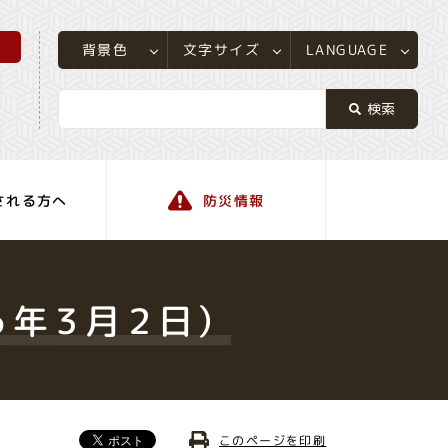
所
LANGUAGE
文字サイズ
背景色
される方へ
防災情報
町の情報
６年３月２日）
このページを印刷