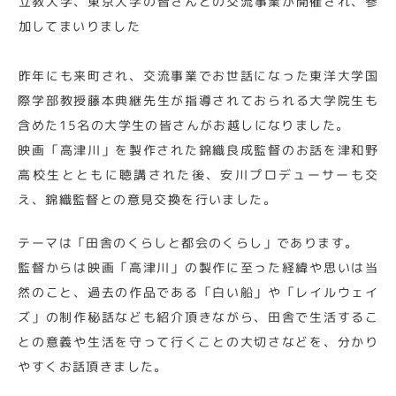
立教大学、東京大学の皆さんとの交流事業が開催され、参
加してまいりました
昨年にも来町され、交流事業でお世話になった東洋大学国
際学部教授藤本典継先生が指導されておられる大学院生も
含めた15名の大学生の皆さんがお越しになりました。
映画「高津川」を製作された錦織良成監督のお話を津和野
高校生とともに聴講された後、安川プロデューサーも交
え、錦織監督との意見交換を行いました。
テーマは「田舎のくらしと都会のくらし」であります。
監督からは映画「高津川」の製作に至った経緯や思いは当
然のこと、過去の作品である「白い船」や「レイルウェイ
ズ」の制作秘話なども紹介頂きながら、田舎で生活するこ
との意義や生活を守って行くことの大切さなどを、分かり
やすくお話頂きました。