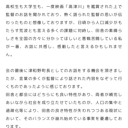
高校生も大学生も、一度映画「高津川」を鑑賞された上で
監督のお話を聞かれており、熱く語られた監督の思いが伝
わったものと想像しておりますが、日頃から人口減少がも
たらす荒波とも言える多くの課題に対峙し、田舎の素晴ら
しさを全国の方々に分かってほしいと悪戦苦闘している私
が一番、お話に共感し、感動したと言えるかもしれませ
ん。
会の最後に津和野町長としてのお話をする機会を頂きまし
たが、言葉の多くが監督により話された内容をなぞって行
くものであったように感じております。
田舎と都会にはどちらにも良い特性があり、両者が補完し
あいながら社会を成り立たせていたものが、人口の集中と
過疎化等により、田舎の良き特性が失われつつある現状に
おいて、そのバランスが崩れ始めている事実を憂慮してお
ります。