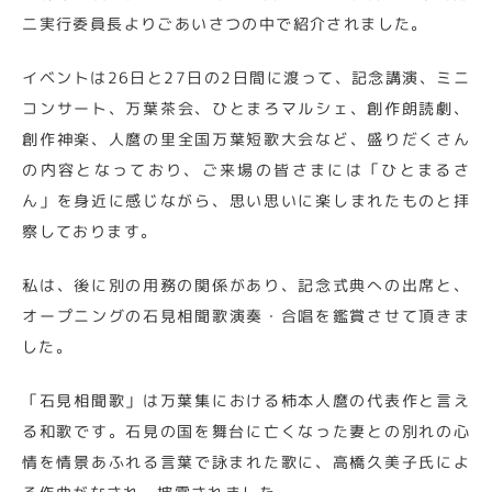
二実行委員長よりごあいさつの中で紹介されました。
イベントは26日と27日の2日間に渡って、記念講演、ミニ
コンサート、万葉茶会、ひとまろマルシェ、創作朗読劇、
創作神楽、人麿の里全国万葉短歌大会など、盛りだくさん
の内容となっており、ご来場の皆さまには「ひとまるさ
ん」を身近に感じながら、思い思いに楽しまれたものと拝
察しております。
私は、後に別の用務の関係があり、記念式典への出席と、
オープニングの石見相聞歌演奏・合唱を鑑賞させて頂きま
した。
「石見相聞歌」は万葉集における柿本人麿の代表作と言え
る和歌です。石見の国を舞台に亡くなった妻との別れの心
情を情景あふれる言葉で詠まれた歌に、高橋久美子氏によ