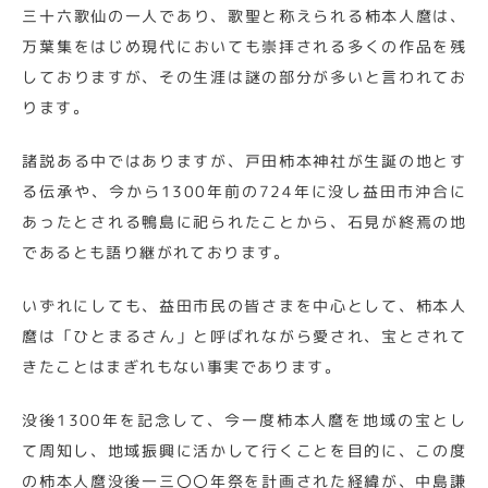
三十六歌仙の一人であり、歌聖と称えられる柿本人麿は、
万葉集をはじめ現代においても崇拝される多くの作品を残
しておりますが、その生涯は謎の部分が多いと言われてお
ります。
諸説ある中ではありますが、戸田柿本神社が生誕の地とす
る伝承や、今から1300年前の724年に没し益田市沖合に
あったとされる鴨島に祀られたことから、石見が終焉の地
であるとも語り継がれております。
いずれにしても、益田市民の皆さまを中心として、柿本人
麿は「ひとまるさん」と呼ばれながら愛され、宝とされて
きたことはまぎれもない事実であります。
没後1300年を記念して、今一度柿本人麿を地域の宝とし
て周知し、地域振興に活かして行くことを目的に、この度
の柿本人麿没後一三〇〇年祭を計画された経緯が、中島謙