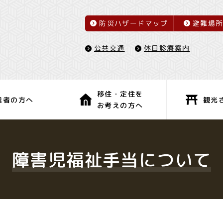
防災ハザードマップ
避難場
休日診療案内
公共交通
移住・定住を
観光
業者の方へ
お考えの方へ
子育て・教育
健康・福祉
障害児福祉手当について