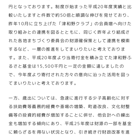
円となっております。制度が始まった平成20年度実績と比
較いたしますと件数で約50倍と順調な伸びを見せており、
昨年10月に立ち上げた「津和野クラブ」の会員増へ向けた
取り組みとの連携を図るとともに、同じく昨年より結成さ
れた各地まちづくり委員会の財源確保策として連携を模索
するなど、一層の推進をしてまいりたいと考えておりま
す。また、平成20年度より当寄付金を積み立てた津和野ふ
るさと基金は15,500千円と一定の金額に達しましたの
で、今年度より寄付された方々の意向に沿った活用を図っ
てまいりたいと考えております。
一方、歳出については、急速に進行する少子高齢化に対す
る扶助費等義務的経費や斎場の増築、町道改良、文化財整
備等の投資的経費が増加することに併せ、他会計への繰出
金も増加する傾向にあり、平成25年度は財源の一部を基金
に頼らざるを得ない状況となり、引き続き行財政改革を進