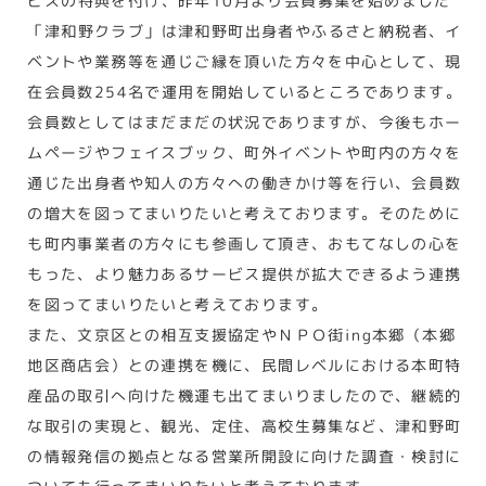
ビスの特典を付け、昨年10月より会員募集を始めました
「津和野クラブ」は津和野町出身者やふるさと納税者、イ
ベントや業務等を通じご縁を頂いた方々を中心として、現
在会員数254名で運用を開始しているところであります。
会員数としてはまだまだの状況でありますが、今後もホー
ムページやフェイスブック、町外イベントや町内の方々を
通じた出身者や知人の方々への働きかけ等を行い、会員数
の増大を図ってまいりたいと考えております。そのために
も町内事業者の方々にも参画して頂き、おもてなしの心を
もった、より魅力あるサービス提供が拡大できるよう連携
を図ってまいりたいと考えております。
また、文京区との相互支援協定やＮＰＯ街ing本郷（本郷
地区商店会）との連携を機に、民間レベルにおける本町特
産品の取引へ向けた機運も出てまいりましたので、継続的
な取引の実現と、観光、定住、高校生募集など、津和野町
の情報発信の拠点となる営業所開設に向けた調査・検討に