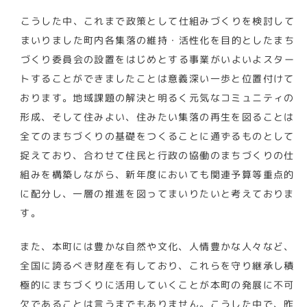
こうした中、これまで政策として仕組みづくりを検討して
まいりました町内各集落の維持・活性化を目的としたまち
づくり委員会の設置をはじめとする事業がいよいよスター
トすることができましたことは意義深い一歩と位置付けて
おります。地域課題の解決と明るく元気なコミュニティの
形成、そして住みよい、住みたい集落の再生を図ることは
全てのまちづくりの基礎をつくることに通ずるものとして
捉えており、合わせて住民と行政の協働のまちづくりの仕
組みを構築しながら、新年度においても関連予算等重点的
に配分し、一層の推進を図ってまいりたいと考えておりま
す。
また、本町には豊かな自然や文化、人情豊かな人々など、
全国に誇るべき財産を有しており、これらを守り継承し積
極的にまちづくりに活用していくことが本町の発展に不可
欠であることは言うまでもありません。こうした中で、昨