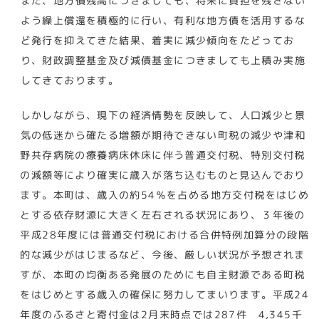
また、地方債残高につきましても、将来に負担を残さない
よう繰上償還を積極的に行い、有利な地方債を活用するな
ど発行を抑えてきた結果、着実に減少傾向をたどってお
り、財政調整基金及び減債基金につきましても上積み実施
してきております。
しかしながら、現下の経済情勢を反映して、人口減少と景
気の低迷から確たる増額が期待できない町税の減少や津和
野共存病院の療養病床休床に伴う普通交付税、特別交付税
の減額等により確実に歳入が落ち込むものと見込んでおり
ます。本町は、歳入の約54％を占める地方交付税をはじめ
とする依存財源に大きく左右される状況にあり、３年後の
平成28年度には普通交付税における合併特例加算分の段階
的な減少がはじまるなど、今後、厳しい状況が予想されま
すが、本町の均衡ある発展のためにも自主財源である町税
をはじめとする歳入の確保に努力してまいります。平成24
年度のふるさと寄付金は2月末時点では287件 4,345千