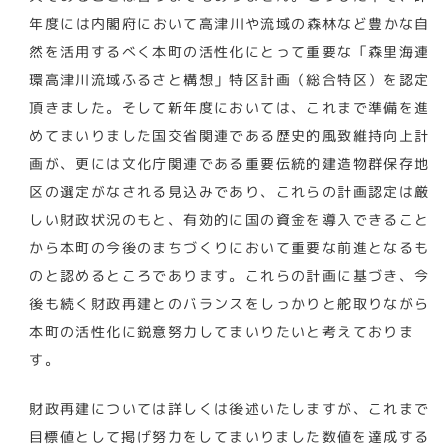
年度には内閣府において高津川や流域の森林など豊かな自
然を活用するべく本町の活性化にとって重要な「森里海連
環高津川流域ふるさと構想」特区計画（総合特区）を認定
頂きました。そして新年度においては、これまで準備を進
めてまいりました国交省関連である歴史的風致維持向上計
画が、更には文化庁関連である重要伝統的建造物群保存地
区の選定がなされる見込みであり、これらの計画認定は厳
しい財政状況のもと、有効的に国の資金を導入できること
から本町の今後のまちづくりにおいて重要な前進となるも
のと認めるところであります。これらの計画に基づき、今
後も続く財政再建とのバランスをしっかりと舵取りながら
本町の活性化に鋭意努力してまいりたいと考えておりま
す。
財政再建については詳しくは後述いたしますが、これまで
目標値として掲げ努力をしてまいりました数値を達成する