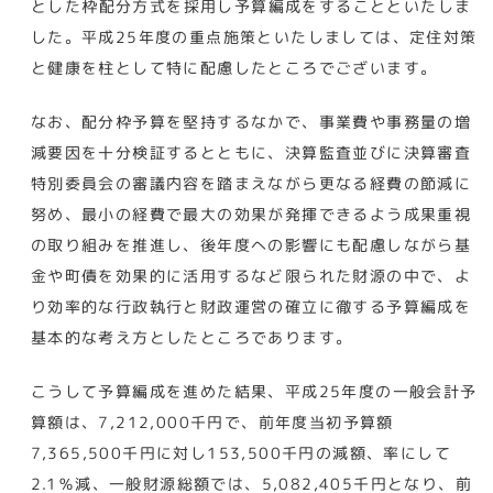
とした枠配分方式を採用し予算編成をすることといたしま
した。平成25年度の重点施策といたしましては、定住対策
と健康を柱として特に配慮したところでございます。
なお、配分枠予算を堅持するなかで、事業費や事務量の増
減要因を十分検証するとともに、決算監査並びに決算審査
特別委員会の審議内容を踏まえながら更なる経費の節減に
努め、最小の経費で最大の効果が発揮できるよう成果重視
の取り組みを推進し、後年度への影響にも配慮しながら基
金や町債を効果的に活用するなど限られた財源の中で、よ
り効率的な行政執行と財政運営の確立に徹する予算編成を
基本的な考え方としたところであります。
こうして予算編成を進めた結果、平成25年度の一般会計予
算額は、7,212,000千円で、前年度当初予算額
7,365,500千円に対し153,500千円の減額、率にして
2.1％減、一般財源総額では、5,082,405千円となり、前