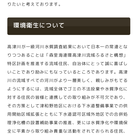
りたいと考えております。
環境衛生について
高津川が一級河川水質調査結果において日本一の常連とな
りつつあることは「森里海連環高津川流域ふるさと構想」
特区計画を推進する流域住民、自治体にとって誠に喜ばし
いことであり励みにもなっているところであります。高津
川の流域すべての河川がより一層美しく、親しみがもてる
ようにするには、流域全体でゴミの不法投棄や水質浄化に
対する住民の皆様と連携しての取り組みが不可欠であり、
その方策として津和野地区における下水道整備事業での供
用開始区域拡張とともに下水道認可区域外地区での合併処
理浄化槽の設置補助事業の推進、更には水質浄化や環境保
全に平素から取り組み貴重な活動をされておられる住民、