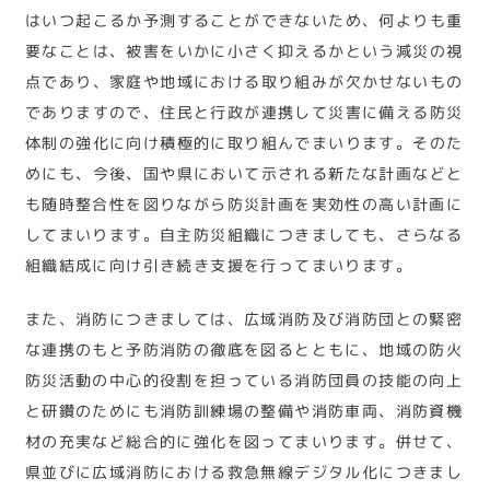
はいつ起こるか予測することができないため、何よりも重
要なことは、被害をいかに小さく抑えるかという減災の視
点であり、家庭や地域における取り組みが欠かせないもの
でありますので、住民と行政が連携して災害に備える防災
体制の強化に向け積極的に取り組んでまいります。そのた
めにも、今後、国や県において示される新たな計画などと
も随時整合性を図りながら防災計画を実効性の高い計画に
してまいります。自主防災組織につきましても、さらなる
組織結成に向け引き続き支援を行ってまいります。
また、消防につきましては、広域消防及び消防団との緊密
な連携のもと予防消防の徹底を図るとともに、地域の防火
防災活動の中心的役割を担っている消防団員の技能の向上
と研鑽のためにも消防訓練場の整備や消防車両、消防資機
材の充実など総合的に強化を図ってまいります。併せて、
県並びに広域消防における救急無線デジタル化につきまし