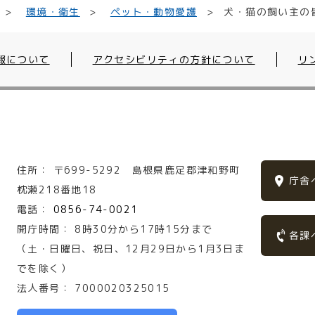
犬・猫の飼い主の
ペット・動物愛護
環境・衛生
報について
アクセシビリティの方針について
リ
住所：
〒699-5292
島根県鹿足郡津和野町
庁舎
枕瀬218番地18
電話：
0856-74-0021
開庁時間：
8時30分から17時15分まで
各課
（土・日曜日、祝日、12月29日から1月3日ま
でを除く）
法人番号：
7000020325015