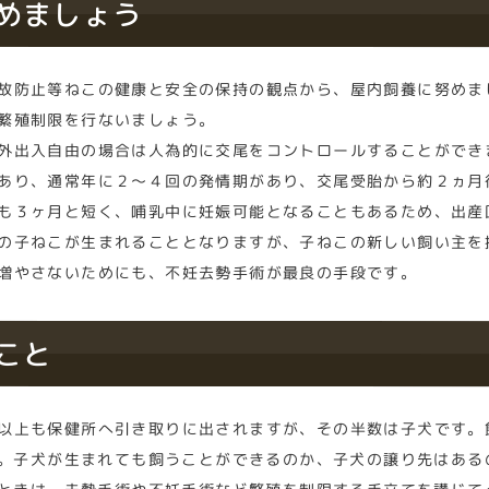
努めましょう
故防止等ねこの健康と安全の保持の観点から、屋内飼養に努めま
繁殖制限を行ないましょう。
外出入自由の場合は人為的に交尾をコントロールすることができ
あり、通常年に２～４回の発情期があり、交尾受胎から約２ヵ月
も３ヶ月と短く、哺乳中に妊娠可能となることもあるため、出産
の子ねこが生まれることとなりますが、子ねこの新しい飼い主を
増やさないためにも、不妊去勢手術が最良の手段です。
こと
以上も保健所へ引き取りに出されますが、その半数は子犬です。
。子犬が生まれても飼うことができるのか、子犬の譲り先はある