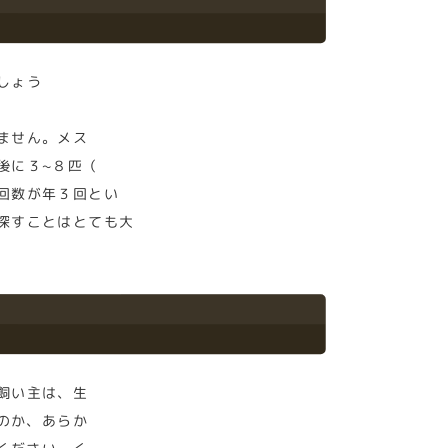
しょう
ません。メス
後に３~８匹（
回数が年３回とい
探すことはとても大
飼い主は、生
のか、あらか