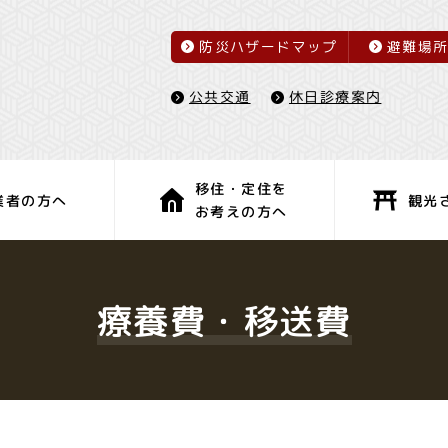
防災ハザードマップ
避難場
休日診療案内
公共交通
移住・定住を
観光
業者の方へ
お考えの方へ
子育て・教育
健康・福祉
療養費・移送費