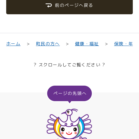
前のページへ戻る
保険・年金
町民の方へ
健康・福祉
ホーム
? スクロールしてご覧ください ?