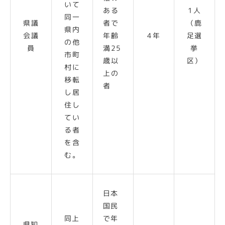
いて
ある
1人
同一
県議
者で
（鹿
県内
会議
年齢
4年
足選
の他
員
満25
挙
市町
歳以
区）
村に
上の
移転
者
し居
住し
てい
る者
を含
む。
日本
国民
同上
で年
県知