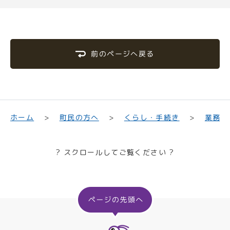
前のページへ戻る
業務・
くらし・手続き
町民の方へ
ホーム
? スクロールしてご覧ください ?