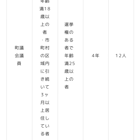
年齢
満18
歳以
上の
選挙
者
権の
・市
ある
町議
町村
者で
会議
の区
年齢
4年
12人
員
域内
満25
に引
歳以
き続
上の
いて
者
3ヶ
月以
上居
住し
てい
る者