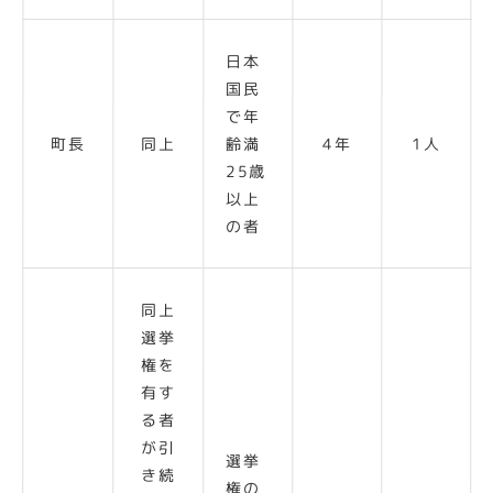
日本
国民
で年
町長
同上
齢満
4年
1人
25歳
以上
の者
同上
選挙
権を
有す
る者
が引
選挙
き続
権の