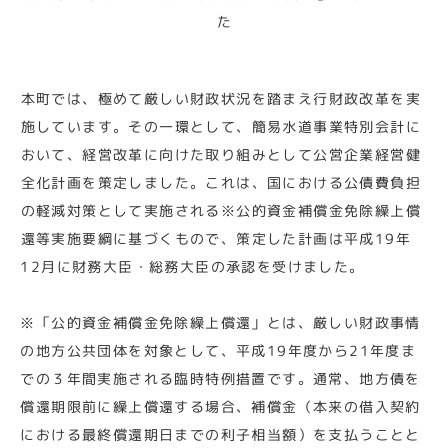
た
本町では、極めて厳しい財政状況を踏まえ行財政改革を実
施しています。その一環として、簡易水道事業特別会計に
おいて、経営改革に向けた取り組みとして公営企業経営健
全化計画を策定しました。これは、国における公債費負担
の軽減対策として実施される※公的資金補償金免除繰上償
還等実施要綱に基づくもので、策定した計画は平成19年
12月に財務大臣・総務大臣の承認を受けました。
※「公的資金補償金免除繰上償還」とは、厳しい財政事情
の地方公共団体を対象として、平成19年度から21年度ま
での３年間実施される臨時特例措置です。通常、地方債を
償還期限前に繰上償還する場合、補償金（本来の借入契約
における最終償還期日までの利子相当額）を支払うことと