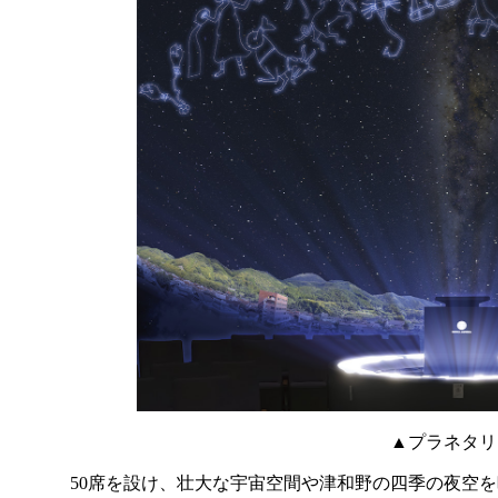
▲プラネタリ
50席を設け、壮大な宇宙空間や津和野の四季の夜空