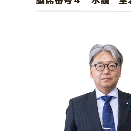
議席番号４ 永嶺 里