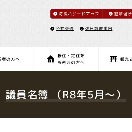
防災ハザードマップ
避難場
休日診療案内
公共交通
移住・定住を
観光
業者の方へ
お考えの方へ
子育て・教育
健康・福祉
議員名簿 （R8年5月～）