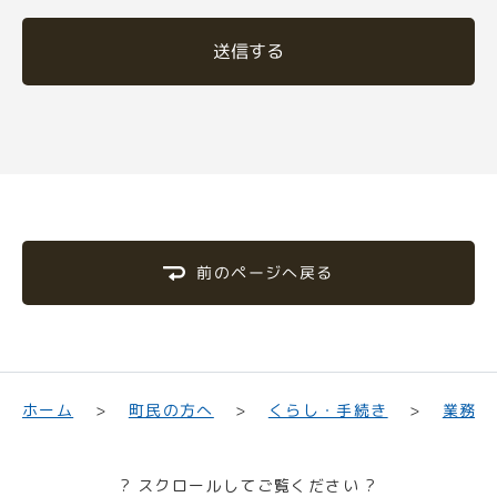
送信する
前のページへ戻る
業務・
くらし・手続き
町民の方へ
ホーム
? スクロールしてご覧ください ?